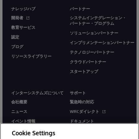
ナレッジハブ
パートナー
開発者
システムインテグレーション・
パートナー・プログラム
教育サービス
ソリューションパートナー
認定
インプリメンテーションパートナー
ブログ
テクノロジーパートナー
リソースライブラリー
クラウドパートナー
スタートアップ
インターシステムズについて
サポート
会社概要
緊急時の対応
ニュース
WRCダイレクト
イベント情報
ドキュメント
採用情報
製品に関するアラート＆
Cookie Settings
アドバイザリー