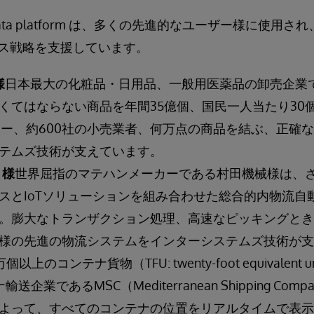
 IRIS data platform は、多くの先進的なユーザー様に
ス戦略を支援しています。
様
日本最大の化粧品・日用品、一般用医薬品の卸売企業であ
くてはならない商品を年間35億個、国民一人当たり30
カー、約600社の小売業者、何万点の商品を結ぶ、正確なP
テムズ技術が支えています。
 様
世界屈指のマテハンメーカーである村田機械様は、
スとIoTソリューションを組み合わせた総合的内物流自
。膨大なトランザクション処理、高速なピッキングとき
様の先進の物流システムをインターシステムズ技術が支
万個以上のコンテナ貨物（TFU: twenty-foot equivalen
企業であるMSC（Mediterranean Shipping Co
よって、すべてのコンテナの位置をリアルタイムで表示