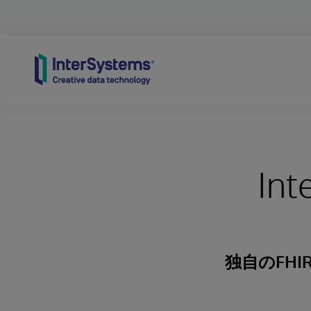
Skip to content
Int
独自のFH