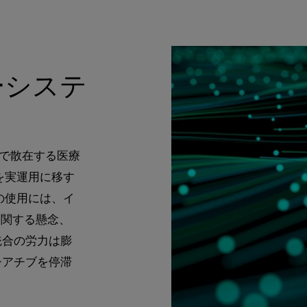
ーシステ
間で散在する医療
を実運用に移す
の使用には、イ
に関する懸念、
統合の労力は膨
シアチブを停滞