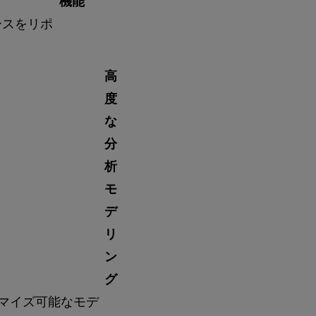
機能
ースをリポ
高
度
な
分
析
モ
デ
リ
ン
グ
スタマイズ可能なモデ