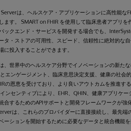
 FHIR® Serverは、ヘルスケア・アプリケーションに高性能
ます。 SMART on FHIR を使用して臨床患者アプリ
エンド・サービスを開発する場合でも、InterSystems F
ータ・ストアの可用性、スピード、信頼性に絶対的な自
場に投入することができます。
は、世界中のヘルスケア分野でイノベーションの新たな
スとエンゲージメント、臨床意思決定支援、健康の社会
HIRの恩恵を受けており、より良いアウトカムを推進す
のインセンティブにより、EHR、QHIN、健康アプリケ
統合するためのAPIサポートと開発フレームワークが強
s FHIR Serverは、これらのプロバイダーに直接接続し、最
ベーションを開始するために必要なデータと統合機能を