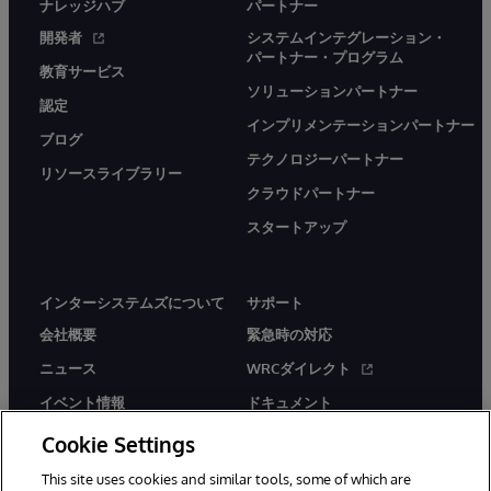
ナレッジハブ
パートナー
開発者
システムインテグレーション・
パートナー・プログラム
教育サービス
ソリューションパートナー
認定
インプリメンテーションパートナー
ブログ
テクノロジーパートナー
リソースライブラリー
クラウドパートナー
スタートアップ
インターシステムズについて
サポート
会社概要
緊急時の対応
ニュース
WRCダイレクト
イベント情報
ドキュメント
採用情報
製品に関するアラート＆
Cookie Settings
アドバイザリー
This site uses cookies and similar tools, some of which are