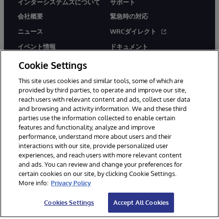
インターシステムズについて
サポート
会社概要
緊急時の対応
ニュース
WRCダイレクト
イベント情報
ドキュメント
採用情報
製品に関するアラート＆
Cookie Settings
アドバイザリー
This site uses cookies and similar tools, some of which are
provided by third parties, to operate and improve our site,
reach users with relevant content and ads, collect user data
and browsing and activity information. We and these third
parties use the information collected to enable certain
features and functionality, analyze and improve
© 1996-2026Y InterSystems Corporation, Boston, MA. All Rights
performance, understand more about users and their
Reserved.
interactions with our site, provide personalized user
experiences, and reach users with more relevant content
お知らせ／ご利用規約
プライバシーステートメント
and ads. You can review and change your preferences for
保証について
アクセシビリティ
certain cookies on our site, by clicking Cookie Settings.
More info:
Privacy Policy
Cookies Settings
Accept All Cookies