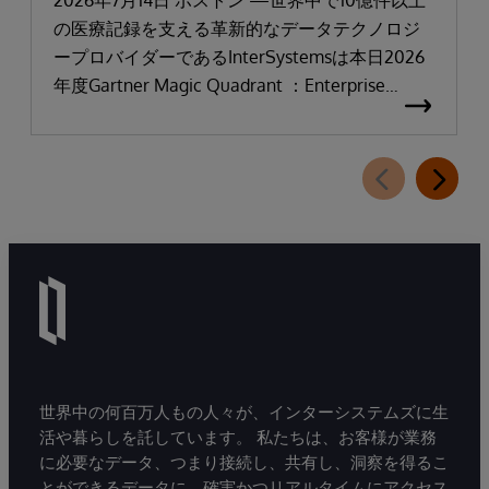
「リーダー」と評価される
2026年7月14日 ボストン —世界中で10億件以上
の医療記録を支える革新的なデータテクノロジ
ープロバイダーであるInterSystemsは本日2026
年度Gartner Magic Quadrant ：Enterprise
Electronic Health Records（医療機関向け電子カ
ルテ：EHR）において「リーダー」に選出され
たことを発表しました。
世界中の何百万人もの人々が、インターシステムズに生
活や暮らしを託しています。 私たちは、お客様が業務
に必要なデータ、つまり接続し、共有し、洞察を得るこ
とができるデータに、確実かつリアルタイムにアクセス