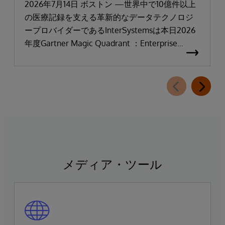
「リーダー」と評価される
2026年7月14日 ボストン —世界中で10億件以上
の医療記録を支える革新的なデータテクノロジ
ープロバイダーであるInterSystemsは本日2026
年度Gartner Magic Quadrant ：Enterprise
Electronic Health Records（医療機関向け電子カ
ルテ：EHR）において「リーダー」に選出され
たことを発表しました。
メディア・ツール