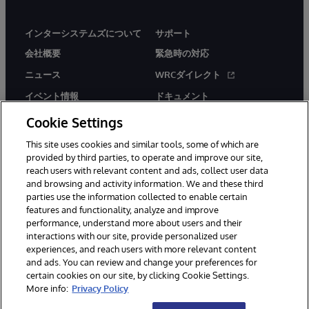
インターシステムズについて
サポート
会社概要
緊急時の対応
ニュース
WRCダイレクト
イベント情報
ドキュメント
採用情報
製品に関するアラート＆
Cookie Settings
アドバイザリー
This site uses cookies and similar tools, some of which are
provided by third parties, to operate and improve our site,
reach users with relevant content and ads, collect user data
and browsing and activity information. We and these third
parties use the information collected to enable certain
features and functionality, analyze and improve
performance, understand more about users and their
© 1996-2026Y InterSystems Corporation, Boston, MA. All Rights
Reserved.
interactions with our site, provide personalized user
experiences, and reach users with more relevant content
お知らせ／ご利用規約
プライバシーステートメント
and ads. You can review and change your preferences for
保証について
アクセシビリティ
certain cookies on our site, by clicking Cookie Settings.
More info:
Privacy Policy