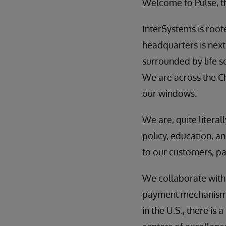
Welcome to Pulse, t
InterSystems is roo
headquarters is nex
surrounded by life s
We are across the C
our windows.
We are, quite litera
policy, education, a
to our customers, pa
We collaborate with 
payment mechanisms.
in the U.S., there i