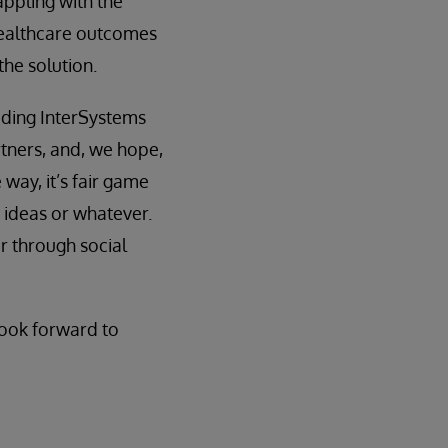
appling with the
 healthcare outcomes
the solution.
uding InterSystems
tners, and, we hope,
 way, it’s fair game
w ideas or whatever.
r through social
look forward to