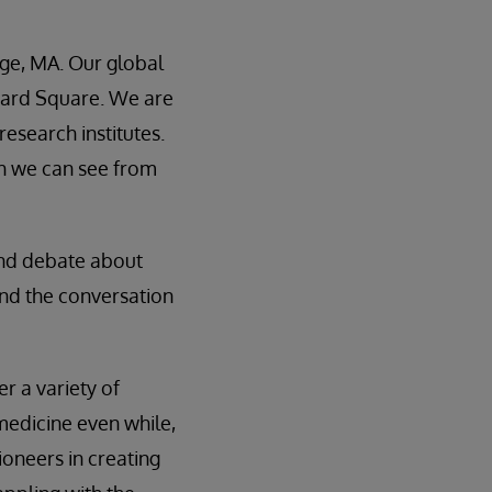
ge, MA. Our global
vard Square. We are
esearch institutes.
ch we can see from
and debate about
and the conversation
r a variety of
edicine even while,
ioneers in creating