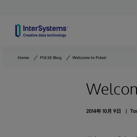
Skip to content
Home
PULSE Blog
Welcome to Pulse!
Welcom
2014年 10月 9日
To