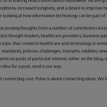
, or in sharing health information nationwide. All are gr
nditions, increased longevity, and a desire to improve
re looking at how information technology can be part of 
 be posting thoughts from a number of contributors incl
ry thought leaders, healthcare providers, business par
 is a topic that connects healthcare and technology in some
: standards, policies, challenges, triumphs, oddities, ne
s on posts of particular interest, either on the blog, o
 idea for a post, send it our way.
t connecting care. Pulse is about connecting ideas. We 