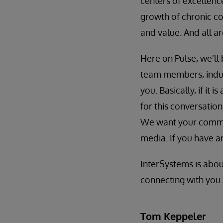
centers of excellence
growth of chronic co
and value. And all a
Here on Pulse, we’ll
team members, indust
you. Basically, if it
for this conversation
We want your comment
media. If you have an
InterSystems is abou
connecting with you.
Tom Keppeler