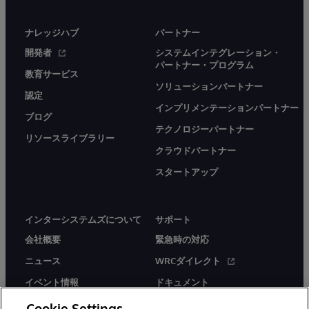
ナレッジハブ
パートナー
開発者
システムインテグレーション・
パートナー・プログラム
教育サービス
ソリューションパートナー
認定
インプリメンテーションパートナー
ブログ
テクノロジーパートナー
リソースライブラリー
クラウドパートナー
スタートアップ
インターシステムズについて
サポート
会社概要
緊急時の対応
ニュース
WRCダイレクト
イベント情報
ドキュメント
採用情報
製品に関するアラート＆
Cookie Settings