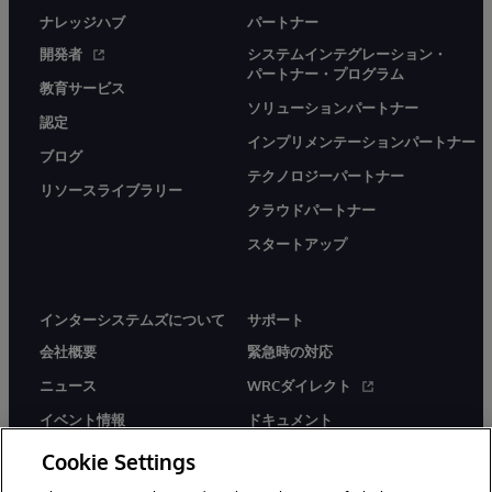
ナレッジハブ
パートナー
開発者
システムインテグレーション・
パートナー・プログラム
教育サービス
ソリューションパートナー
認定
インプリメンテーションパートナー
ブログ
テクノロジーパートナー
リソースライブラリー
クラウドパートナー
スタートアップ
インターシステムズについて
サポート
会社概要
緊急時の対応
ニュース
WRCダイレクト
イベント情報
ドキュメント
採用情報
製品に関するアラート＆
Cookie Settings
アドバイザリー