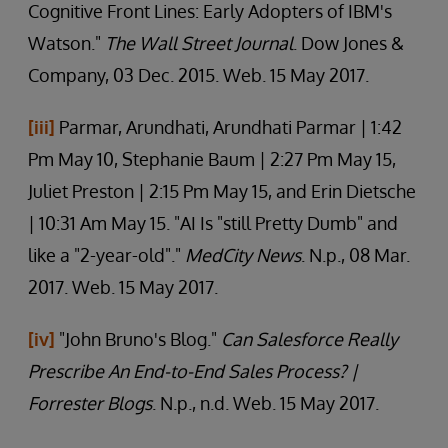
Cognitive Front Lines: Early Adopters of IBM's
Watson."
The Wall Street Journal
. Dow Jones &
Company, 03 Dec. 2015. Web. 15 May 2017.
[iii]
Parmar, Arundhati, Arundhati Parmar | 1:42
Pm May 10, Stephanie Baum | 2:27 Pm May 15,
Juliet Preston | 2:15 Pm May 15, and Erin Dietsche
| 10:31 Am May 15. "AI Is "still Pretty Dumb" and
like a "2-year-old"."
MedCity News
. N.p., 08 Mar.
2017. Web. 15 May 2017.
[iv]
"John Bruno's Blog."
Can Salesforce Really
Prescribe An End-to-End Sales Process? |
Forrester Blogs
. N.p., n.d. Web. 15 May 2017.