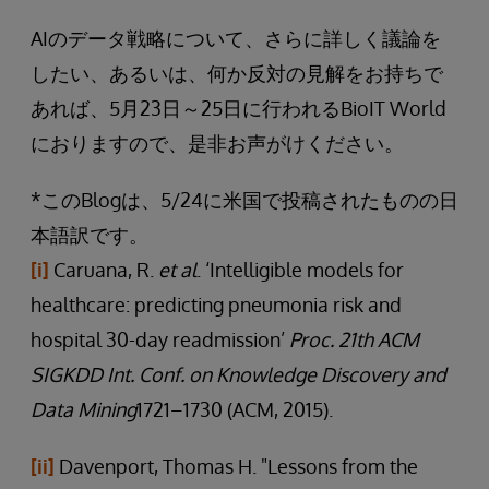
AIのデータ戦略について、さらに詳しく議論を
したい、あるいは、何か反対の見解をお持ちで
あれば、5月23日～25日に行われるBioIT World
におりますので、是非お声がけください。
*このBlogは、5/24に米国で投稿されたものの日
本語訳です。
[i]
Caruana, R.
et al
. ‘Intelligible models for
healthcare: predicting pneumonia risk and
hospital 30-day readmission’
Proc. 21th ACM
SIGKDD Int. Conf. on Knowledge Discovery and
Data Mining
1721–1730 (ACM, 2015).
[ii]
Davenport, Thomas H. "Lessons from the