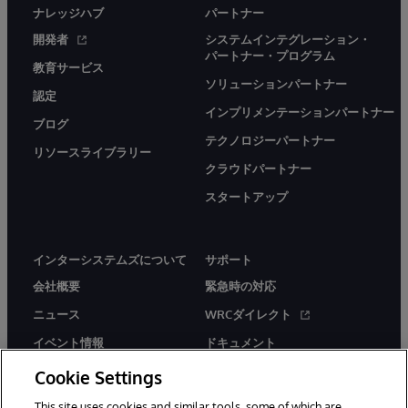
ナレッジハブ
パートナー
開発者
システムインテグレーション・
パートナー・プログラム
教育サービス
ソリューションパートナー
認定
インプリメンテーションパートナー
ブログ
テクノロジーパートナー
リソースライブラリー
クラウドパートナー
スタートアップ
インターシステムズについて
サポート
会社概要
緊急時の対応
ニュース
WRCダイレクト
イベント情報
ドキュメント
採用情報
製品に関するアラート＆
Cookie Settings
アドバイザリー
This site uses cookies and similar tools, some of which are