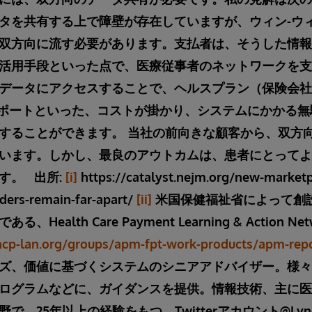
タを共有する上で障壁が存在していますが、ウィン-ウ
双方向に流す必要があります。支払者は、そうした情報
活用手段といった点で、医療従事者のネットワークを支
データにアクセスすることで、ヘルスプラン（保険会社
TARSレポートといった、コストが掛かり、システムにかか
することができます。 当社の前向きな顧客から、双方
います。しかし、最良のアウトカムは、患者にとってよ
です。
出所:
[i]
https://catalyst.nejm.org/new-marketp
ders-remain-far-apart/
[ii]
米国保健福祉省によって創
Health Care Payment Learning & Action N
/hcp-lan.org/groups/apm-fpt-work-products/apm-rep
ズ、価値に基づくシステムのシニアアドバイザー。様々
ログラムなどに、ガイダンスを提供。情報技術、主に医
で、25年以上の経験をもつ。Twitterアカウント@Lynd