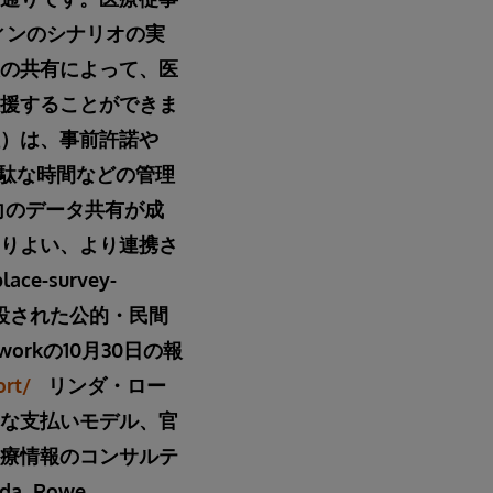
ィンのシナリオの実
の共有によって、医
援することができま
）は、事前許諾や
る無駄な時間などの管理
向のデータ共有が成
りよい、より連携さ
lace-survey-
設された公的・民間
etworkの10月30日の報
ort/
リンダ・ロー
な支払いモデル、官
療情報のコンサルテ
a_Rowe