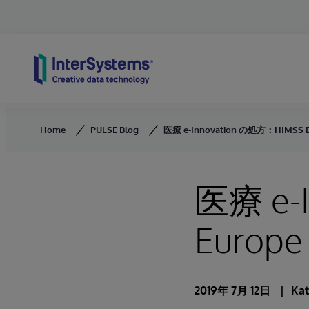
Skip to content
Home
PULSE Blog
医療 e-Innovation の処方：HIMSS Eu
医療 e-
Europe
2019年 7月 12日
Kat