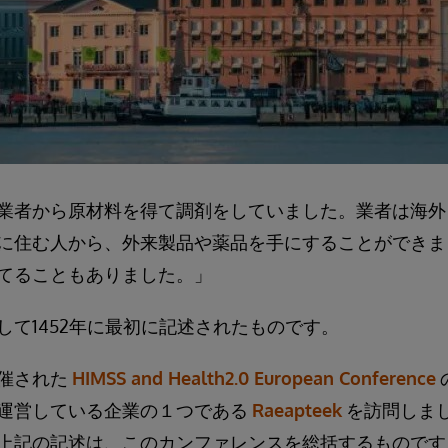
業者から原材料を得て調剤をしていました。業者は海外
に住む人から、外来製品や薬品を手にすることができま
てることもありました。」
して1452年に最初に記述されたものです。
催された
HIMSS and Health2.0 European Conference
運営している企業の１つである
Raeapteek
を訪問しま
上記の記述は、このカンファレンスを総括するものです