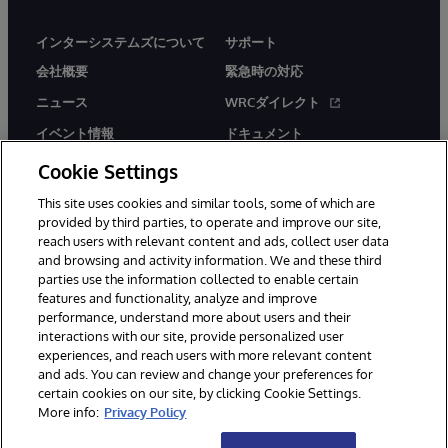
インターシステムズについて
サポート
会社概要
緊急時の対応
ニュース
WRCダイレクト
イベント情報
ドキュメント
採用情報
製品に関するアラート＆
Cookie Settings
アドバイザリー
This site uses cookies and similar tools, some of which are
provided by third parties, to operate and improve our site,
reach users with relevant content and ads, collect user data
and browsing and activity information. We and these third
parties use the information collected to enable certain
features and functionality, analyze and improve
performance, understand more about users and their
© 1996-2026Y InterSystems Corporation, Boston, MA. All Rights
Reserved.
interactions with our site, provide personalized user
experiences, and reach users with more relevant content
お知らせ／ご利用規約
プライバシーステートメント
and ads. You can review and change your preferences for
保証について
アクセシビリティ
certain cookies on our site, by clicking Cookie Settings.
More info:
Privacy Policy