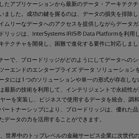
したアプリケーションから最新のデータ・アーキテクチ
いました。成功の鍵を握るのは、データの損失を排除し
イムリーなデータへのアクセスを提供しながらデータガ
ジは、InterSystems IRIS® Data Platform
キテクチャを開発し、困難で進化する要件に対応しまし
ウェビナーで、ブロードリッジがどのようにしてデータへの
ツーエンドのエンタープライズ データ ソリューション
ータには 1 つのソリューションや単一の形式が存在し
は最新の技術を利用して、インテリジェントで永続性が
イヤーを実装し、ビジネスで使用するデータを統合、調
パートナーシップにより、ブロードリッジは、優れた品
たデータの力を活用することができます。
、世界中のトップレベルの金融サービス企業に次世代