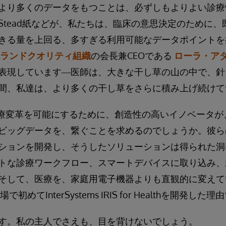
より多くのデータをもつことは、必ずしもよりよい診療
Stead紙などが、私たちは、臨床の意思決定のために
きる量を上回る、多すぎる利用可能なデータポイントを
ランドクオリティ組織
の会長兼CEOである
ローラ・ア
表現しています―医師は、大きな干し草の山の中で、針
間、私達は、より多くの干し草をさらに積み上げ続けて
医療変革を可能にするために、創造性の高いイノベータが
ビッグデータを、繋ぐことを求めるのでしょうか。彼ら
ションを開発し、そうしたソリューションは得られた洞
トな診療ワークフロー、スマートデバイスに取り込み、
そして、医療を、家庭用電子機器よりも直観的に変えて
めてInterSystems IRIS for Healthを開発した
す。私の主人でさえも、目を背けないでしょう。