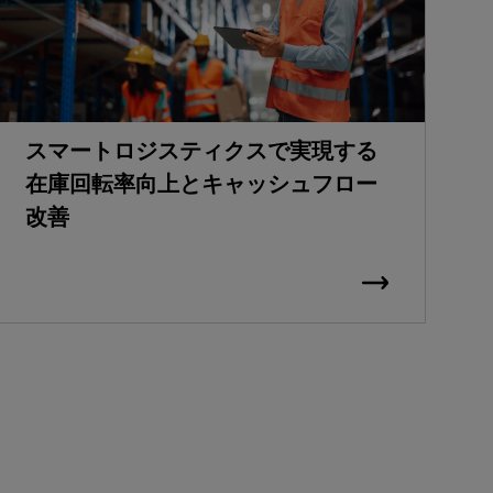
スマートロジスティクスで実現する
在庫回転率向上とキャッシュフロー
改善
C
S