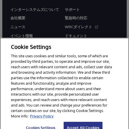
インターシステムズについて
サポート
会社概要
緊急時の対応
ニュース
WRCダイレクト
イベント情報
ドキュメント
採用情報
製品に関するアラート＆
Cookie Settings
アドバイザリー
This site uses cookies and similar tools, some of which are
provided by third parties, to operate and improve our site,
reach users with relevant content and ads, collect user data
and browsing and activity information. We and these third
parties use the information collected to enable certain
features and functionality, analyze and improve
© 1996-2026Y InterSystems Corporation, Boston, MA. All Rights
performance, understand more about users and their
Reserved.
interactions with our site, provide personalized user
experiences, and reach users with more relevant content
お知らせ／ご利用規約
プライバシーステートメント
and ads. You can review and change your preferences for
保証について
アクセシビリティ
certain cookies on our site, by clicking Cookie Settings.
More info:
Privacy Policy
Cookies Settings
Accept All Cookies