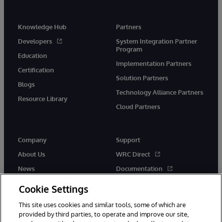
Knowledge Hub
Partners
Developers
System Integration Partner
Program
Education
Implementation Partners
Certification
Solution Partners
Blogs
Technology Alliance Partners
Resource Library
Cloud Partners
Company
Support
About Us
WRC Direct
News
Documentation
Events
Product Alerts & Advisories
Cookie Settings
Careers
This site uses cookies and similar tools, some of which are
provided by third parties, to operate and improve our site,