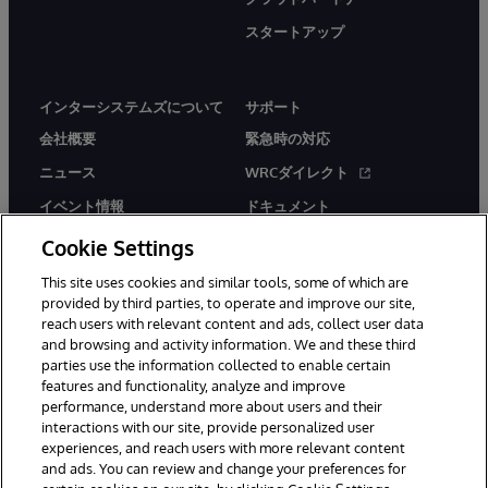
スタートアップ
インターシステムズについて
サポート
会社概要
緊急時の対応
ニュース
WRCダイレクト
イベント情報
ドキュメント
採用情報
製品に関するアラート＆
Cookie Settings
アドバイザリー
This site uses cookies and similar tools, some of which are
provided by third parties, to operate and improve our site,
reach users with relevant content and ads, collect user data
and browsing and activity information. We and these third
parties use the information collected to enable certain
features and functionality, analyze and improve
© 1996-2026Y InterSystems Corporation, Boston, MA. All Rights
performance, understand more about users and their
Reserved.
interactions with our site, provide personalized user
experiences, and reach users with more relevant content
お知らせ／ご利用規約
プライバシーステートメント
and ads. You can review and change your preferences for
保証について
アクセシビリティ