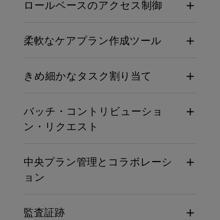
ロールベースのアクセス制御
プランへのリアルタイムアクセス
知
ネットワーク外の電子カルテなどの外部シ
ケアプランへのアクセスをプランレベルと
ステムからのケアプランへのアクセス
柔軟なケアプラン作成ツール
質問レベルで管理する
オフラインおよび外部アクセス利用のため
の印刷およびPDFエクスポート機能
シンプルから複雑なカスタムケアプランの
きめ細かなタスク割り当て
作成
タスクワークフローの確立
チーム、特定のケアチームメンバー、また
必須質問と条件ロジックを含む
バッチ・コントリビューショ
は患者にタスクを割り当てる
患者からの質問またはケアプランを選択指
ン・リクエスト
患者の貢献に応じて、ケアチームメンバー
定する
にタスクを自動的に割り当てる
構造化データおよび非構造化データを取り
個人またはチームにケアプランを一括送信
込む
中央プラン管理とコラボレーシ
患者の嗜好と健康の社会的決定要因を記録
ョン
する
患者を含む複数のチームメンバーが同時に
監査証跡
共有・貢献できる