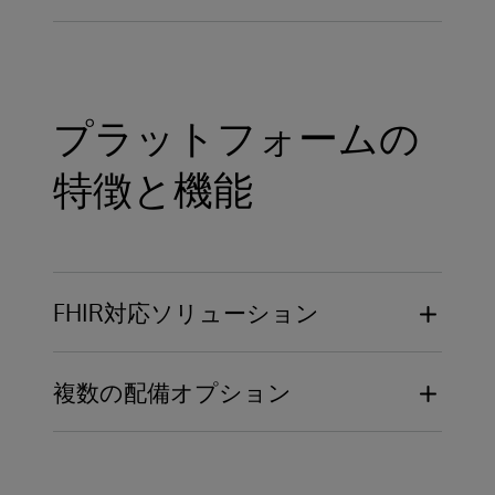
データのギャップや不整合を防ぐためのバ
説明責任とコンプライアンスのために、ユ
ージョン管理および照合機能を包含
ーザーのアクションとバージョン変更をロ
ケアチームのメンバーは、1つの画面で、ど
グに記録する
こからでも、すべての患者のすべてのタス
プラットフォームの
クを見ることができる
特徴と機能
FHIR対応ソリューション
EHRにとらわれないプラットフォーム
複数の配備オプション
オンプレミス、パブリック・クラウド、ま
たはインターシステムズが設計、ホスティ