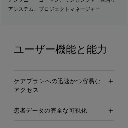
アシステム、プロジェクトマネージャー
ユーザー機能と能力
ケアプランへの迅速かつ容易な
アクセス
どのような環境でも、介護者と患者が安全
患者データの完全な可視化
に利用できるウェブアクセス
担当業務、ケアプランの変更、入退院や転
完全で正確な最新の患者情報を備えたケア
院などの患者イベントをリアルタイムで通