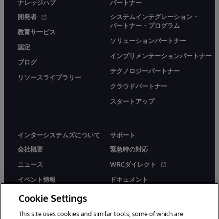
ナレッジハブ
パートナー
開発者
システムインテグレーション・
パートナー・プログラム
教育サービス
ソリューションパートナー
認定
インプリメンテーションパートナー
ブログ
テクノロジーパートナー
リソースライブラリー
クラウドパートナー
スタートアップ
インターシステムズについて
サポート
会社概要
緊急時の対応
ニュース
WRCダイレクト
イベント情報
ドキュメント
採用情報
製品に関するアラート＆
Cookie Settings
アドバイザリー
This site uses cookies and similar tools, some of which are