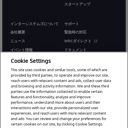
スタートアップ
インターシステムズについて
サポート
会社概要
緊急時の対応
ニュース
WRCダイレクト
イベント情報
ドキュメント
採用情報
製品に関するアラート＆
Cookie Settings
アドバイザリー
This site uses cookies and similar tools, some of which are
provided by third parties, to operate and improve our site,
reach users with relevant content and ads, collect user data
and browsing and activity information. We and these third
parties use the information collected to enable certain
features and functionality, analyze and improve
© 1996-2026Y InterSystems Corporation, Boston, MA. All Rights
performance, understand more about users and their
Reserved.
interactions with our site, provide personalized user
experiences, and reach users with more relevant content
お知らせ／ご利用規約
プライバシーステートメント
and ads. You can review and change your preferences for
保証について
アクセシビリティ
certain cookies on our site, by clicking Cookie Settings.