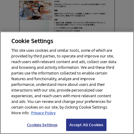
Cookie Settings
This site uses cookies and similar tools, some of which are
provided by third parties, to operate and improve our site,
reach users with relevant content and ads, collect user data
and browsing and activity information. We and these third
parties use the information collected to enable certain
features and functionality, analyze and improve
成功事例を読む
performance, understand more about users and their
interactions with our site, provide personalized user
experiences, and reach users with more relevant content
and ads. You can review and change your preferences for
snext
certain cookies on our site, by clicking Cookie Settings.
snext社は、サプライチェーンアプリケーション
More info:
Privacy Policy
向けのSaaSを提供しているテクノロジ企業で
Cookies Settings
Accept All Cookies
す。