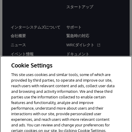
スタートアップ
インターシステムズについて
サポート
会社概要
緊急時の対応
ニュース
WRCダイレクト
イベント情報
ドキュメント
採用情報
製品に関するアラート＆
Cookie Settings
アドバイザリー
This site uses cookies and similar tools, some of which are
provided by third parties, to operate and improve our site,
reach users with relevant content and ads, collect user data
and browsing and activity information. We and these third
parties use the information collected to enable certain
features and functionality, analyze and improve
performance, understand more about users and their
© 1996-2026Y InterSystems Corporation, Boston, MA. All Rights
Reserved.
interactions with our site, provide personalized user
experiences, and reach users with more relevant content
お知らせ／ご利用規約
プライバシーステートメント
and ads. You can review and change your preferences for
保証について
アクセシビリティ
certain cookies on our site, by clicking Cookie Settings.