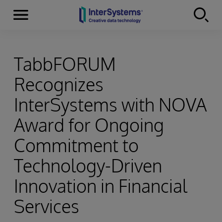
Menu
Skip to content
TabbFORUM
Recognizes
InterSystems with NOVA
Award for Ongoing
Commitment to
Technology-Driven
Innovation in Financial
Services