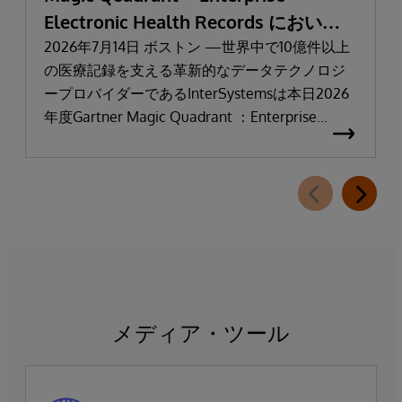
Electronic Health Records において
「リーダー」と評価される
2026年7月14日 ボストン —世界中で10億件以上
の医療記録を支える革新的なデータテクノロジ
ープロバイダーであるInterSystemsは本日2026
年度Gartner Magic Quadrant ：Enterprise
Electronic Health Records（医療機関向け電子カ
ルテ：EHR）において「リーダー」に選出され
たことを発表しました。
メディア・ツール