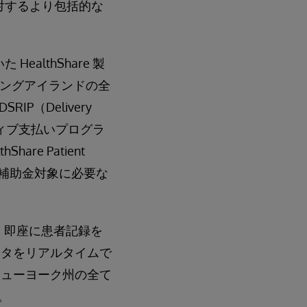
対するより包括的な
althShare 製
びロングアイランドの全
（Delivery
ンセンティブ支払いプログラ
e Patient
ルの補助金対象に必要な
行し、即座に患者記録を
ータをリアルタイムで
ニューヨーク州の全て
。