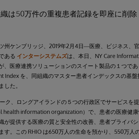
織は50万件の重複患者記録を即座に削除
ツ州ケンブリッジ、2019年2月4日―医療、ビジネス、
である
インターシステムズ
は、本日、NY Care Informat
IG）が、医療連携ソリューションのスイート製品の１つである Int
 Patient Index を、同組織のマスター患者インデックス
ました。
ューヨーク、ロングアイランドの５つの行政区でサービスを
nal health information organization）で、患
織が提供する医療の質と安全性の改善、患者プライバシ
す。この RHIO は650万人の生命を預かり、550万