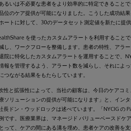
あるいは不必要な患者をより効率的に特定できることで
品位のケア提供が可能になりました。こうした成功結果を受
ホートに対して、30のデータセット測定値を新たに提
HealthShare を使ったカスタムアラートを利用するこ
減し、ワークフローを整備します。患者の特性、アラー
退院に特化したカスタムアラートを運用することで、NYC
情報を管理するよう、アラート数を減らし、それによっ
につながる結果をもたらしています。
re の柔軟性と拡張性によって、当社の顧客は、今日のケア
療ソリューションの提供が可能になります」と、インタ
当副社長ドン・ウッドロックは述べています。「NYCIG の Patie
例です。医療業界は、マネージド バリューベースドケア
って、ケアの間にある溝を埋め、患者ケアの改善を支援する