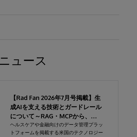
ニュース
【Rad Fan 2026年7月号掲載】生
成AIを支える技術とガードレール
について～RAG・MCPから、
SaMD認証、関連法規まで～
ヘルスケアや金融向けのデータ管理プラッ
トフォームを掲載する米国のテクノロジー