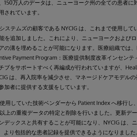
、150万人のデータは、ニューヨーク州の全ての患者に
用されています。
システムズの顧客である NYCIG は、これまで使用していた He
Index 機能を追加しました。これにより、ニューヨークおよ
の溝を埋めることが可能になります。医療組織では、DSRIP
 Incentive Payment Program：医療提供制度改革イ
をサポートすべく再編成が行われていますが、HealthShar
、NYCIG は、再入院率を減少させ、マネージドケアモデ
参加者に提供する支援をしています。
で使用していた技術ベンダーから Patient Index へ移
件以上の重複データの特定と削除を行いました。更新デ
ンデックスと共有することが可能になり、NYCIG は、
ナに、より包括的な患者記録を提供できるようになりました