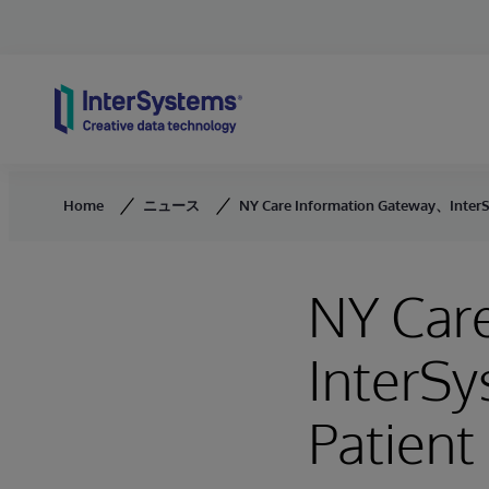
Skip to content
Home
ニュース
NY Care Information Gateway、Inter
NY Car
InterS
Patien