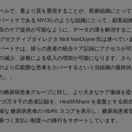
ベルで、量より質を重視することが、医療組織にとって
ートナである NYCIG のような組織にとって、顧客組
良のケア提供が可能なように、データの溝を解消するこ
グゼクティブダイレクタ Nick VanDuyne 氏は述べています
パートナは、彼らの患者の統合ケア記録にアクセスが可
の減少、診療による収入の増加が可能になります。さら
のより広範囲な患者をカバーするという当組織の最終的
た。」
組織の糖尿病患者グループに対し、より大きなケア価値を
もつ1万９千の患者記録を、HealthShare を基盤とす
な 糖尿病患者の HbA1c スコアを表示し、糖尿病患
基づく支払い制度への移行をサポートしています。