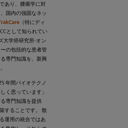
であり、腫瘍学に対
は、国内の強固なネッ
TrakCare
（特にディ
CCとして知られてい
ズ大学癌研究所-オン
ヤーの包括的な患者管
する専門知識を、新興
す。
「25 年間バイオテクノ
嬉しく思っています」
する専門知識を提供
築することです。 散
る運用の統合ではあ