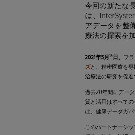
今回の新たな
は、InterSys
アデータを整備
療法の探索を
18
2021年5月
日、
フラ
ズ
と、精密医療を専
治療法の研究を促進
過去20年間にデー
質と活用はすべての
は、健康データガバ
このパートナーシップ