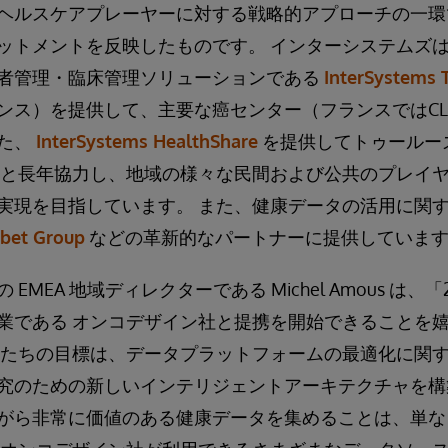
ヘルスケアプレーヤーに対する戦略的アプローチの一環
ットメントを反映したものです。 インターシステムズ
者管理・臨床管理ソリューションである
InterSystems 
ンス）を提供して、主要な癌センター（フランスではCL
た、
InterSystems HealthShare
を提供してトゥールー
-O）と長年協力し、地域の様々な民間および公共のプレイ
実現を目指しています。 また、健康データの活用に関
bet Group
などの革新的なパートナーに提供していま
EMEA 地域ディレクターである Michel Amous は、
業である オンコデザイン社と提携を開始できることを
私たちの目標は、データプラットフォームの最適化に関
究のための新しいインテリジェントアーキテクチャを構
がら非常に価値のある健康データを集めることは、単な