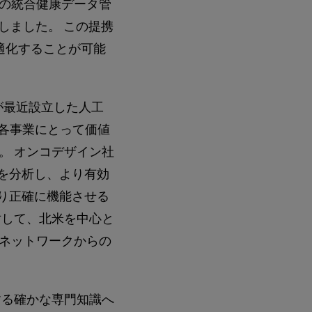
の統合健康データ管
を選択しました。 この提携
適化することが可能
が最近設立した人工
る各事業にとって価値
。 オンコデザイン社
たデータを分析し、より有効
より正確に機能させる
対して、北米を中心と
ネットワークからの
する確かな専門知識へ