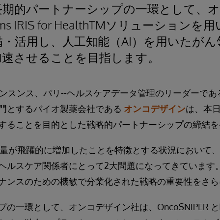
長期的パートナーシップの一環として、
tems IRIS for HealthTMソリューシ
・活用し、人工知能（AI）を用いたがん
加速させることを目指します。
ンスンス、パリ--ヘルスケアデータ管理のリーダーであ
門とするバイオ製薬会社である
オンコデザイン
は、本
することを目的とした戦略的パートナーシップの締結を
タ量が飛躍的に増加したことを特徴とする状況において
ヘルスケア関係者にとって2大問題になってきています。
ナンスのための機敏で分業化された戦略の重要性をさら
の一環として、オンコデザイン社は、OncoSNIPER 