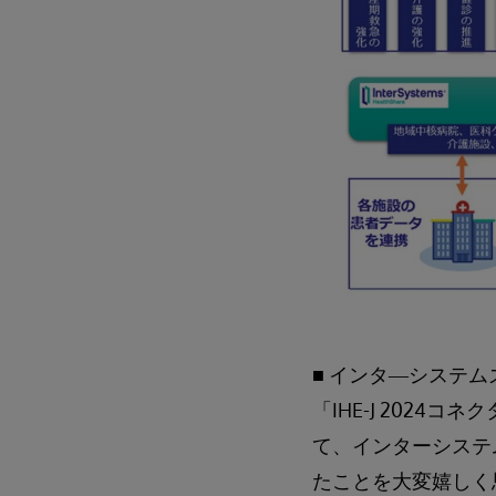
■ インタ―システム
「IHE-J 202
て、インターシステ
たことを大変嬉しく思