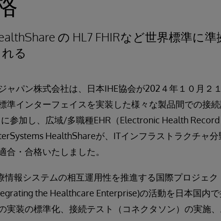
格
ms HealthShare の HL7 FHIRなど世界
される
ャパン株式会社は、日本IHE協会が202４年１０月２１
標準インターフェイスを実装した様々な製品間での接続試験
参加し、広域/多職種EHR（Electronic Health Rec
erSystems HealthShareが、ITインフラストラク
適合・合格いたしました。
療情報システムの相互運用性を推進する国際プロジェクト
egrating the Healthcare Enterprise)の活動を
の実装の標準化、接続テスト（コネクタソン）の実施、