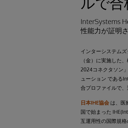
ルで合
InterSyste
性能力が証明
インターシステムズジ
（金）に実施した、
2024コネクタソン」に
ューション であるInt
合プロファイルで、
日本IHE協会
は、医
国で始まった IHE(Int
互運用性の国際規格