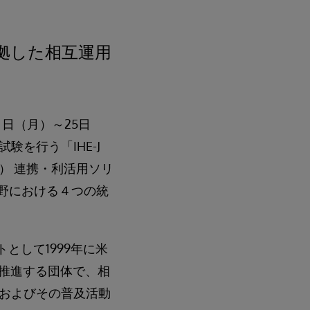
標準に準拠した相互運用
日（月）～25日
を行う「IHE-J
ord） 連携・利活用ソリ
チャ分野における４つの統
として1999年に米
日本国内で推進する団体で、相
およびその普及活動