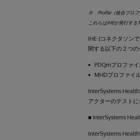
※ Profile（統合プ
これらはIHEが発行するTe
IHE-Jコネクタソ
関する以下の２つの
PDQmプロファイ
MHDプロファイル
InterSystems
アクターのテストに
■ InterSystems H
InterSystem