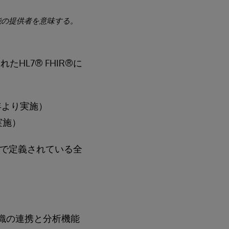
機能の提供者を意味する。
HL7® FHIR®に
年より実施）
実施）
ファイルで定義されている全
関係組織の連携と分析機能