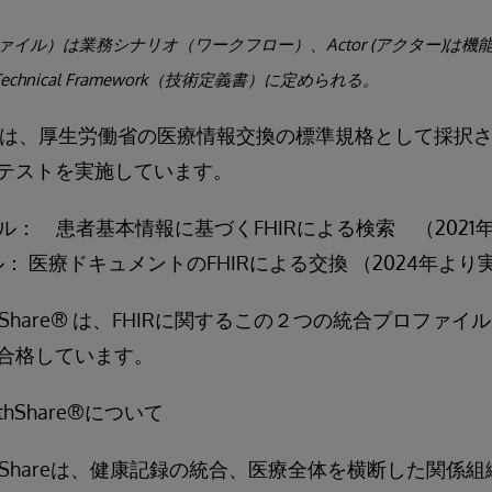
ロファイル）は業務シナリオ（ワークフロー）、Actor (アクター)は
chnical Framework（技術定義書）に定められる。
ンでは、厚生労働省の医療情報交換の標準規格として採択された
テストを実施しています。
ル： 患者基本情報に基づくFHIRによる検索 （2021
： 医療ドキュメントのFHIRによる交換 （2024年より
 HealthShare® は、FHIRに関するこの２つの統合プロ
合格しています。
ealthShare®について
s HealthShareは、健康記録の統合、医療全体を横断した