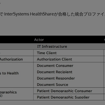
。
nterSystems HealthShareが合格した統合プロ