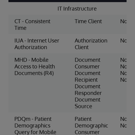
IT Infrastructure
CT - Consistent
Time Client
None
Time
IUA - Internet User
Authorization
None
Authorization
Client
MHD - Mobile
Document
None
Access to Health
Consumer
None
Documents (R4)
Document
None
Recipient
None
Document
Responder
Document
Source
PDQm - Patient
Patient
None
Demographics
Demographic
None
Query for Mobile
Consumer