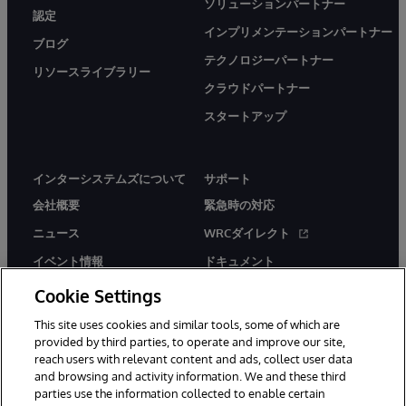
ソリューションパートナー
認定
インプリメンテーションパートナー
ブログ
テクノロジーパートナー
リソースライブラリー
クラウドパートナー
スタートアップ
インターシステムズについて
サポート
会社概要
緊急時の対応
ニュース
WRCダイレクト
イベント情報
ドキュメント
採用情報
製品に関するアラート＆
Cookie Settings
アドバイザリー
This site uses cookies and similar tools, some of which are
provided by third parties, to operate and improve our site,
reach users with relevant content and ads, collect user data
and browsing and activity information. We and these third
parties use the information collected to enable certain