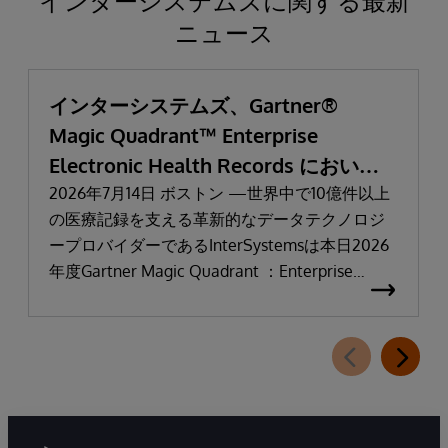
インターシステムズに関する最新
ニュース
インターシステムズ、Gartner®
Magic Quadrant™ Enterprise
Electronic Health Records において
「リーダー」と評価される
2026年7月14日 ボストン —世界中で10億件以上
の医療記録を支える革新的なデータテクノロジ
ープロバイダーであるInterSystemsは本日2026
年度Gartner Magic Quadrant ：Enterprise
Electronic Health Records（医療機関向け電子カ
ルテ：EHR）において「リーダー」に選出され
たことを発表しました。