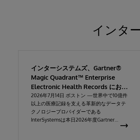
インタ
インターシステムズ、Gartner®
Magic Quadrant™ Enterprise
Electronic Health Records におい
て「リーダー」と評価される
2026年7月14日 ボストン —世界中で10億件
以上の医療記録を支える革新的なデータテ
クノロジープロバイダーである
InterSystemsは本日2026年度Gartner
Magic Quadrant ：Enterprise Electronic
Health Records（医療機関向け電子カル