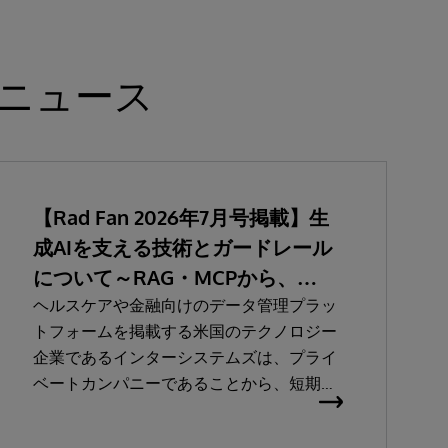
ニュース
【Rad Fan 2026年7月号掲載】生
成AIを支える技術とガードレール
について～RAG・MCPから、
SaMD認証、関連法規まで～
ヘルスケアや金融向けのデータ管理プラッ
トフォームを掲載する米国のテクノロジー
企業であるインターシステムズは、プライ
ベートカンパニーであることから、短期的
な利益より「顧客ファースト」を重視する
ことで知られている。座長の鳥飼先生から