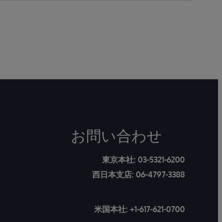
「医療分野において、高度なデータプラッ
トフォームをどのように医療の中に定着さ
せるか、40年以上にわたって取り組んいる
信頼のおける企業」との紹介を受け、日本
法人インターシステムズジャパン株式会社
の奥山氏による「医療におけるAI」につい
ての講演の概要を紹介する。
お問い合わせ
東京本社:
03-5321-6200
西日本支店:
06-4797-3388
米国本社:
+1-617-621-0700