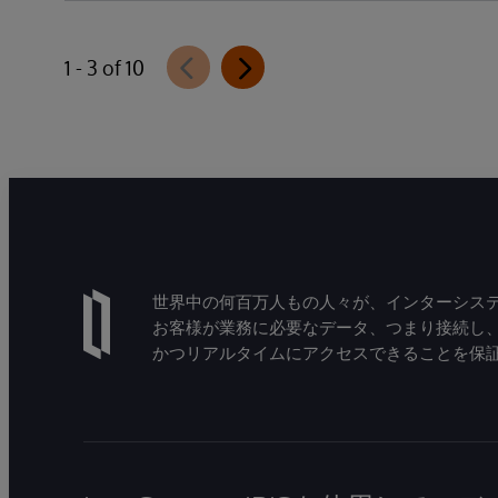
テ：EHR）において「リーダー」に選出さ
れたことを発表しました。
1 - 3 of 10
世界中の何百万人もの人々が、インターシステ
お客様が業務に必要なデータ、つまり接続し
かつリアルタイムにアクセスできることを保