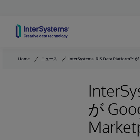
Skip to content
Home
ニュース
InterSystems IRIS Data Platform™
InterSy
が Goog
Mark