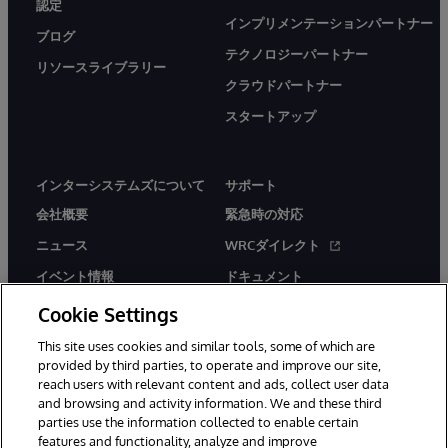
認定
インプリメンテーションパートナー
ブログ
テクノロジーパートナー
リソースライブラリー
クラウドパートナー
スタートアップ
インターシステムズについて
サポート
会社概要
緊急時の対応
ニュース
WRCダイレクト
イベント情報
ドキュメント
採用情報
製品に関するアラート＆
Cookie Settings
アドバイザリー
This site uses cookies and similar tools, some of which are
provided by third parties, to operate and improve our site,
reach users with relevant content and ads, collect user data
and browsing and activity information. We and these third
parties use the information collected to enable certain
features and functionality, analyze and improve