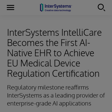
Menu
Skip to content
InterSystems IntelliCare
Becomes the First AI-
Native EHR to Achieve
EU Medical Device
Regulation Certification
Regulatory milestone reaffirms
InterSystems as a leading provider of
enterprise-grade AI applications