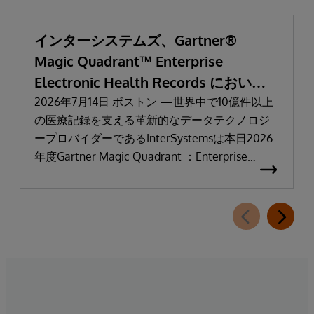
インターシステムズ、Gartner®
Magic Quadrant™ Enterprise
Electronic Health Records において
「リーダー」と評価される
2026年7月14日 ボストン —世界中で10億件以上
の医療記録を支える革新的なデータテクノロジ
ープロバイダーであるInterSystemsは本日2026
年度Gartner Magic Quadrant ：Enterprise
Electronic Health Records（医療機関向け電子カ
ルテ：EHR）において「リーダー」に選出され
たことを発表しました。