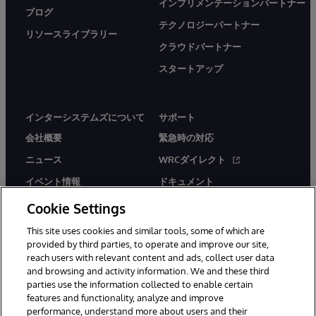
インプリメンテーションパートナー
ブログ
テクノロジーパートナー
リソースライブラリー
クラウドパートナー
スタートアップ
インターシステムズについて
サポート
会社概要
緊急時の対応
ニュース
WRCダイレクト
イベント情報
ドキュメント
採用情報
製品に関するアラート＆
Cookie Settings
アドバイザリー
This site uses cookies and similar tools, some of which are
provided by third parties, to operate and improve our site,
reach users with relevant content and ads, collect user data
and browsing and activity information. We and these third
parties use the information collected to enable certain
features and functionality, analyze and improve
© 1996-2026Y InterSystems Corporation, Boston, MA. All Rights
performance, understand more about users and their