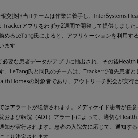
療情報交換担当ITチームは作業に着手し、InterSystems Hea
Home Trackerアプリをわずか2週間で開発して提供しました。M
務めるLeTang氏によると、アプリケーションを利用す
います。
によって必要な患者データがアプリに抽出され、その後Health
。LeTang氏と同氏のチームは、Trackerで優先患者
alth Homesの対象者であり、アウトリーチ照会が実
はアラートが送信されます。メディケイド患者が任意のMoun
および転院（ADT）アラートによって、適切なHealth 
通知が実行されます。患者の入院先に応じて、通知する
により決定されます。