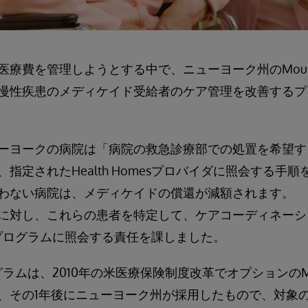
費を管理しようとする中で、ニューヨーク州のMount Sina
慢性疾患のメディケイド受給者のケア管理を改善するプ
ーヨークの病院は「病院の救急診療部での処置を希望す
指定されたHealth Homesプロバイダに照会する手
わない病院は、メディケイドの償還が減額されます。
に対し、これらの患者を特定して、ケアコーディネーシ
mesプログラムに照会する責任を課しました。
ログラムは、2010年の米医療保険制度改革でオプションのMedicai
、その1年後にニューヨーク州が採用したもので、対象