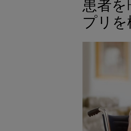
患者をH
プリを