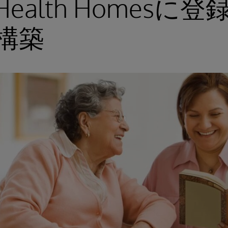
ealth Homesに
構築