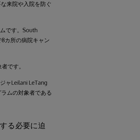
要な来院や入院を防ぐ
テムです。South
全域で8カ所の病院キャン
対象者です。
ilani LeTang
ログラムの対象者である
する必要に迫