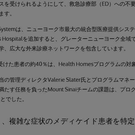
スを受けられるようにして、救急診療部（ED）への不
ます。
Health Systemは、ニューヨーク市最大の統合型医療提供シス
nities Hospitalを追加すると、グレーターニューヨーク
学、広大な外来診療ネットワークを包含しています。
けた患者の約40％は、Health Homesプログラムの
理ディレクタValerie Slater氏とプログラムマネージャLe
たす任務を負ったMount Sinaiチームの課題は、プ
ことでした。
り、複雑な症状のメディケイド患者を特定