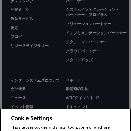
ナレッジハブ
パートナー
開発者
システムインテグレーション・
パートナー・プログラム
教育サービス
ソリューションパートナー
認定
インプリメンテーションパートナー
ブログ
テクノロジーパートナー
リソースライブラリー
クラウドパートナー
スタートアップ
インターシステムズについて
サポート
会社概要
緊急時の対応
ニュース
WRCダイレクト
イベント情報
ドキュメント
採用情報
製品に関するアラート＆
Cookie Settings
アドバイザリー
This site uses cookies and similar tools, some of which are