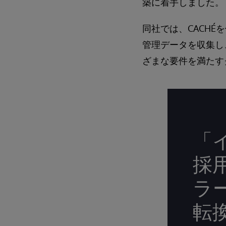
築に着手しました。
同社では、CACH
管理データを収集し
ざまな要件を満たす
「
採
ラ
転