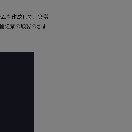
テムを作成して、疲労
輸送業の顧客のさま
術
タ
を