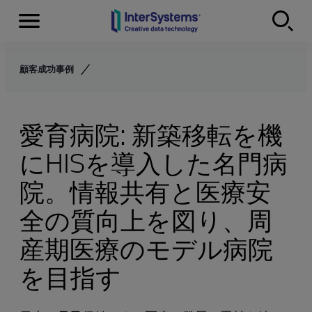
Menu
Skip to content
顧客成功事例
愛育病院: 新築移転を機
にHISを導入した名門病
院。情報共有と医療安
全の質向上を図り、周
産期医療のモデル病院
を目指す