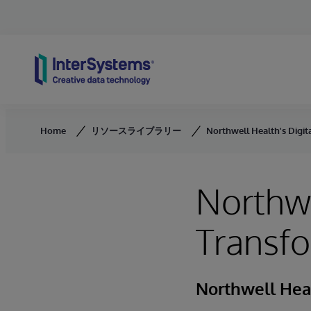
Skip to content
Home
リソースライブラリー
Northwell Health's Digit
Northwe
Transf
Northwell Hea