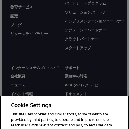
パートナー・プログラム
教育サービス
ソリューションパートナー
認定
インプリメンテーションパートナー
ブログ
テクノロジーパートナー
リソースライブラリー
クラウドパートナー
スタートアップ
インターシステムズについて
サポート
会社概要
緊急時の対応
ニュース
WRCダイレクト
イベント情報
ドキュメント
採用情報
製品に関するアラート＆
Cookie Settings
アドバイザリー
This site uses cookies and similar tools, some of which are
provided by third parties, to operate and improve our site,
reach users with relevant content and ads, collect user data