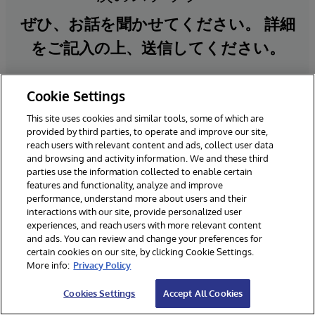
ぜひ、お話を聞かせてください。 詳細
をご記入の上、送信してください。
Cookie Settings
*必須項目（英語でご記入ください）
This site uses cookies and similar tools, some of which are
provided by third parties, to operate and improve our site,
reach users with relevant content and ads, collect user data
and browsing and activity information. We and these third
parties use the information collected to enable certain
features and functionality, analyze and improve
performance, understand more about users and their
interactions with our site, provide personalized user
experiences, and reach users with more relevant content
and ads. You can review and change your preferences for
certain cookies on our site, by clicking Cookie Settings.
More info:
Privacy Policy
Cookies Settings
Accept All Cookies