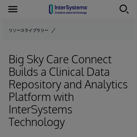
Menu
Skip to content
リソースライブラリー
Big Sky Care Connect
Builds a Clinical Data
Repository and Analytics
Platform with
InterSystems
Technology