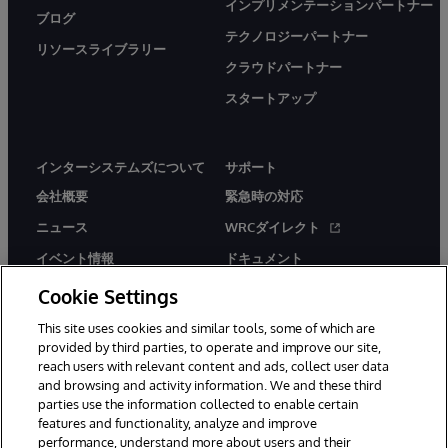
インプリメンテーションパートナー
ブログ
テクノロジーパートナー
リソースライブラリー
クラウドパートナー
スタートアップ
インターシステムズについて
サポート
会社概要
緊急時の対応
ニュース
WRCダイレクト
イベント情報
ドキュメント
採用情報
製品に関するアラート＆
Cookie Settings
アドバイザリー
This site uses cookies and similar tools, some of which are
provided by third parties, to operate and improve our site,
reach users with relevant content and ads, collect user data
and browsing and activity information. We and these third
parties use the information collected to enable certain
features and functionality, analyze and improve
© 1996-2026Y InterSystems Corporation, Boston, MA. All Rights
performance, understand more about users and their