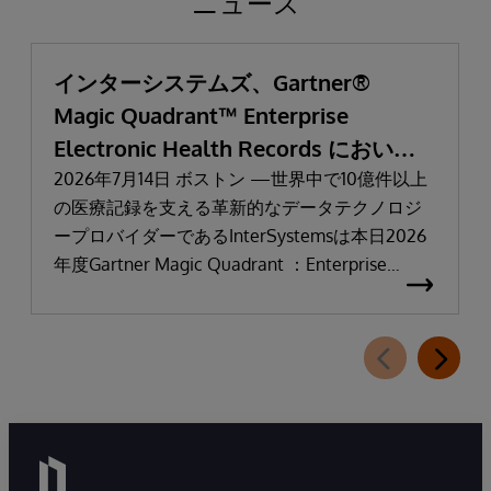
ニュース
インターシステムズ、Gartner®
Magic Quadrant™ Enterprise
Electronic Health Records において
「リーダー」と評価される
2026年7月14日 ボストン —世界中で10億件以上
の医療記録を支える革新的なデータテクノロジ
ープロバイダーであるInterSystemsは本日2026
年度Gartner Magic Quadrant ：Enterprise
Electronic Health Records（医療機関向け電子カ
ルテ：EHR）において「リーダー」に選出され
たことを発表しました。