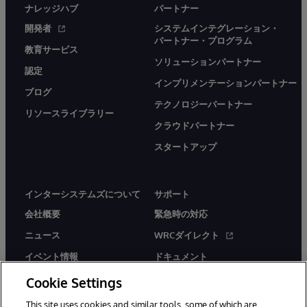
ナレッジハブ
パートナー
開発者
システムインテグレーション・
パートナー・プログラム
教育サービス
ソリューションパートナー
認定
インプリメンテーションパートナー
ブログ
テクノロジーパートナー
リソースライブラリー
クラウドパートナー
スタートアップ
インターシステムズについて
サポート
会社概要
緊急時の対応
ニュース
WRCダイレクト
イベント情報
ドキュメント
採用情報
製品に関するアラート＆
Cookie Settings
アドバイザリー
This site uses cookies and similar tools, some of which are