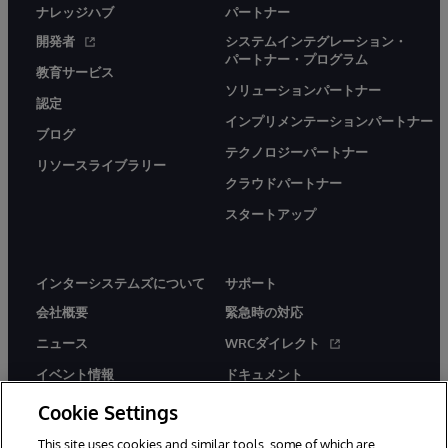
ナレッジハブ
パートナー
開発者
システムインテグレーション・
パートナー・プログラム
教育サービス
ソリューションパートナー
認定
インプリメンテーションパートナー
ブログ
テクノロジーパートナー
リソースライブラリー
クラウドパートナー
スタートアップ
インターシステムズについて
サポート
会社概要
緊急時の対応
ニュース
WRCダイレクト
イベント情報
ドキュメント
採用情報
製品に関するアラート＆
Cookie Settings
アドバイザリー
This site uses cookies and similar tools, some of which are