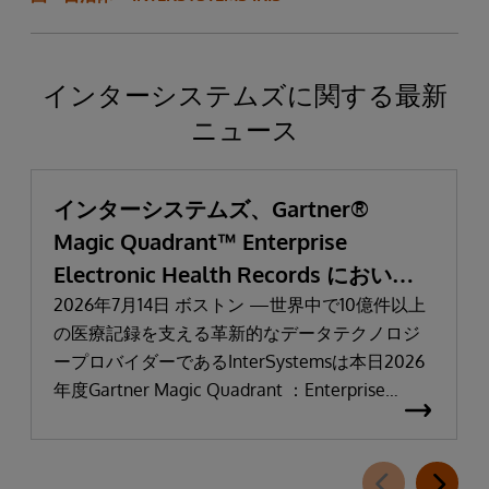
インターシステムズに関する最新
ニュース
インターシステムズ、Gartner®
Magic Quadrant™ Enterprise
Electronic Health Records において
「リーダー」と評価される
2026年7月14日 ボストン —世界中で10億件以上
の医療記録を支える革新的なデータテクノロジ
ープロバイダーであるInterSystemsは本日2026
年度Gartner Magic Quadrant ：Enterprise
Electronic Health Records（医療機関向け電子カ
ルテ：EHR）において「リーダー」に選出され
たことを発表しました。