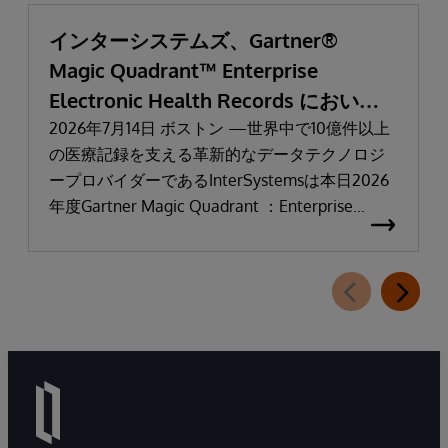
インターシステムズ、Gartner®
Magic Quadrant™ Enterprise
Electronic Health Records において
「リーダー」と評価される
2026年7月14日 ボストン —世界中で10億件以上
の医療記録を支える革新的なデータテクノロジ
ープロバイダーであるInterSystemsは本日2026
年度Gartner Magic Quadrant ：Enterprise
Electronic Health Records（医療機関向け電子カ
ルテ：EHR）において「リーダー」に選出され
たことを発表しました。