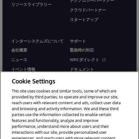
テクノロジーパートナー
リソースライブラリー
クラウドパートナー
スタートアップ
インターシステムズについて
サポート
会社概要
緊急時の対応
ニュース
WRCダイレクト
イベント情報
ドキュメント
採用情報
製品に関するアラート＆
Cookie Settings
アドバイザリー
This site uses cookies and similar tools, some of which are
provided by third parties, to operate and improve our site,
reach users with relevant content and ads, collect user data
and browsing and activity information. We and these third
parties use the information collected to enable certain
features and functionality, analyze and improve
© 1996-2026Y InterSystems Corporation, Boston, MA. All Rights
performance, understand more about users and their
Reserved.
interactions with our site, provide personalized user
experiences, and reach users with more relevant content