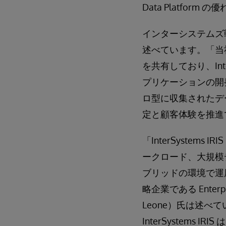
Data Platfo
インターシステムズ戦
述べています。「当
を共有しており、Inte
プリケーションの開発が
ロ型に収集されたデ
定と顧客体験を推進
「InterSyste
ークロード、大規模
ブリッドの環境で運
略企業である Enterp
Leone）氏は述
InterSystem