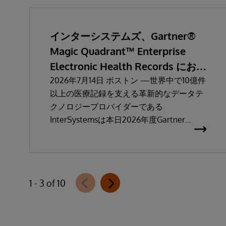
インターシステムズ、Gartner®
Magic Quadrant™ Enterprise
Electronic Health Records におい
て「リーダー」と評価される
2026年7月14日 ボストン —世界中で10億件
以上の医療記録を支える革新的なデータテ
クノロジープロバイダーである
InterSystemsは本日2026年度Gartner
Magic Quadrant ：Enterprise Electronic
Health Records（医療機関向け電子カル
テ：EHR）において「リーダー」に選出さ
れたことを発表しました。
1 - 3 of 10