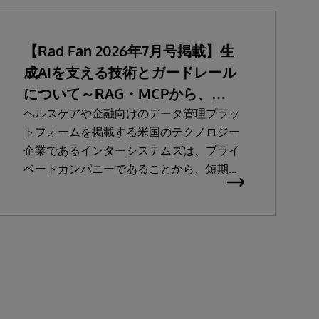
【Rad Fan 2026年7月号掲載】生
成AIを支える技術とガードレール
について～RAG・MCPから、
SaMD認証、関連法規まで～
ヘルスケアや金融向けのデータ管理プラッ
トフォームを掲載する米国のテクノロジー
企業であるインターシステムズは、プライ
ベートカンパニーであることから、短期的
な利益より「顧客ファースト」を重視する
ことで知られている。座長の鳥飼先生から
「医療分野において、高度なデータプラッ
トフォームをどのように医療の中に定着さ
せるか、40年以上にわたって取り組んいる
信頼のおける企業」との紹介を受け、日本
法人インターシステムズジャパン株式会社
の奥山氏による「医療におけるAI」につい