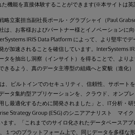
rm の優れた機能を直接体験することができます(※本サイトは
略立案担当副社長ポール・グラブシャイ（Paul Grabsc
社は、お客様およびパートナー様とイノベーションに向
rSystems IRIS Data Platform によって、より
加速されることを確信しています。InterSystems I
ータを抽出し洞察（インサイト）を得ることで、よりよ
できるよう、真のデータ主導型の組織へと変貌（進化）
ms IRIS は、ビルトインでのセキュリティ、信頼性、サポ
データ集約型アプリケーションを、クラウド、オンプレ
用し最適化するために開発されました」と、IT分析・研
rise Strategy Group (ESG) のシニアアナリスト マ
べています。「これまでのサイロ化されたデータベースア
s IRIS は、１つのプラットフォーム上で、同じデータを多