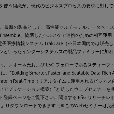
を使う組織が、現代のビジネスプロセスの要求に対して
s IRIS は、最新の製品として、高性能マルチモデルデータベー
Ensemble、協調したヘルスケア連携のための相互運
、統合電子医療情報システム TrakCare（※日本国内では販
ンといったインターシステムズの製品ファミリーに加わ
、レオーネ氏および ESG フェローであるスティーブ・デ
uilding Smarter, Faster, and Scalable Data-Rich Ap
at Operate in Real-Time（リアルタイムに運用される
いアプリケーション構築）”と題したウェブセミナーを
ト登録ページをご覧下さい。関連する ESG リサーチレ
イトよりダウンロードできます（※このWebセミナーは英