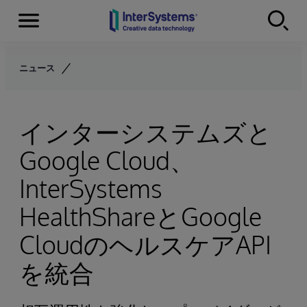
Menu
Skip to content
ニュース
インターシステムズと
Google Cloud、
InterSystems
HealthShareとGoogle
CloudのヘルスケアAPI
を統合