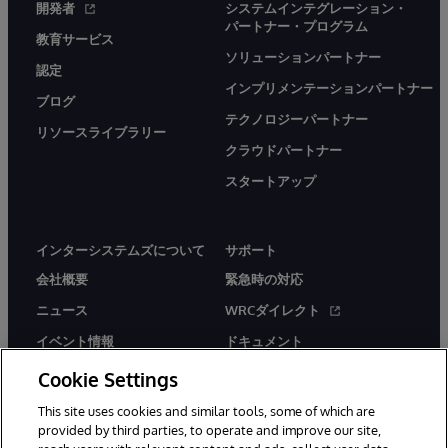
開発者
システムインテグレーション・
パートナー・プログラム
教育サービス
ソリューションパートナー
認定
インプリメンテーションパートナー
ブログ
テクノロジーパートナー
リソースライブラリー
クラウドパートナー
スタートアップ
インターシステムズについて
サポート
会社概要
緊急時の対応
ニュース
WRCダイレクト
イベント情報
ドキュメント
採用情報
製品に関するアラート＆
Cookie Settings
アドバイザリー
This site uses cookies and similar tools, some of which are
provided by third parties, to operate and improve our site,