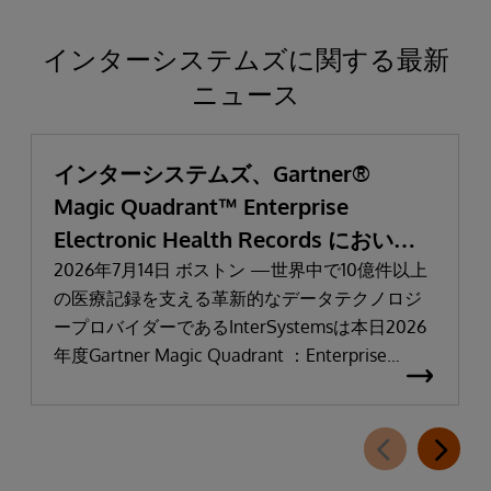
インターシステムズに関する最新
ニュース
インターシステムズ、Gartner®
Magic Quadrant™ Enterprise
Electronic Health Records において
「リーダー」と評価される
2026年7月14日 ボストン —世界中で10億件以上
の医療記録を支える革新的なデータテクノロジ
ープロバイダーであるInterSystemsは本日2026
年度Gartner Magic Quadrant ：Enterprise
Electronic Health Records（医療機関向け電子カ
ルテ：EHR）において「リーダー」に選出され
たことを発表しました。