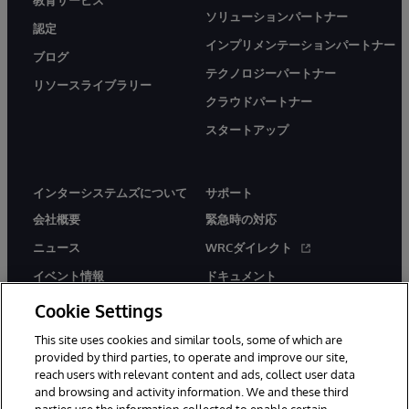
教育サービス
ソリューションパートナー
認定
インプリメンテーションパートナー
ブログ
テクノロジーパートナー
リソースライブラリー
クラウドパートナー
スタートアップ
インターシステムズについて
サポート
会社概要
緊急時の対応
ニュース
WRCダイレクト
イベント情報
ドキュメント
採用情報
製品に関するアラート＆
Cookie Settings
アドバイザリー
This site uses cookies and similar tools, some of which are
provided by third parties, to operate and improve our site,
reach users with relevant content and ads, collect user data
and browsing and activity information. We and these third