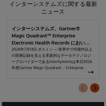
インターシステムズに関する最新
ニュース
インターシステムズ、Gartner®
Magic Quadrant™ Enterprise
Electronic Health Records において
「リーダー」と評価される
2026年7月14日 ボストン —世界中で10億件以上
の医療記録を支える革新的なデータテクノロジ
ープロバイダーであるInterSystemsは本日2026
年度Gartner Magic Quadrant ：Enterprise
Electronic Health Records（医療機関向け電子カ
ルテ：EHR）において「リーダー」に選出され
たことを発表しました。