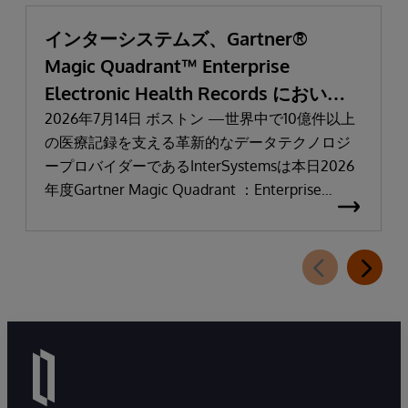
インターシステムズ、Gartner®
Magic Quadrant™ Enterprise
Electronic Health Records において
「リーダー」と評価される
2026年7月14日 ボストン —世界中で10億件以上
の医療記録を支える革新的なデータテクノロジ
ープロバイダーであるInterSystemsは本日2026
年度Gartner Magic Quadrant ：Enterprise
Electronic Health Records（医療機関向け電子カ
ルテ：EHR）において「リーダー」に選出され
たことを発表しました。