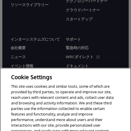
テクノロジーパートナー
リソースライブラリー
クラウドパートナー
スタートアップ
インターシステムズについて
サポート
会社概要
緊急時の対応
ニュース
WRCダイレクト
イベント情報
ドキュメント
採用情報
製品に関するアラート＆
Cookie Settings
アドバイザリー
This site uses cookies and similar tools, some of which are
provided by third parties, to operate and improve our site,
reach users with relevant content and ads, collect user data
and browsing and activity information. We and these third
parties use the information collected to enable certain
features and functionality, analyze and improve
© 1996-2026Y InterSystems Corporation, Boston, MA. All Rights
performance, understand more about users and their
Reserved.
interactions with our site, provide personalized user
experiences, and reach users with more relevant content