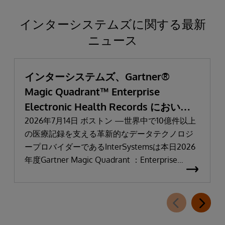
インターシステムズに関する最新
ニュース
インターシステムズ、Gartner®
Magic Quadrant™ Enterprise
Electronic Health Records において
「リーダー」と評価される
2026年7月14日 ボストン —世界中で10億件以上
の医療記録を支える革新的なデータテクノロジ
ープロバイダーであるInterSystemsは本日2026
年度Gartner Magic Quadrant ：Enterprise
Electronic Health Records（医療機関向け電子カ
ルテ：EHR）において「リーダー」に選出され
たことを発表しました。