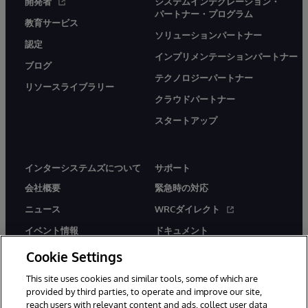
開発者
システムインテグレーション・
パートナー・プログラム
教育サービス
ソリューションパートナー
認定
インプリメンテーションパートナー
ブログ
テクノロジーパートナー
リソースライブラリー
クラウドパートナー
スタートアップ
インターシステムズについて
サポート
会社概要
緊急時の対応
ニュース
WRCダイレクト
イベント情報
ドキュメント
採用情報
製品に関するアラート＆
Cookie Settings
アドバイザリー
This site uses cookies and similar tools, some of which are
provided by third parties, to operate and improve our site,
reach users with relevant content and ads, collect user data