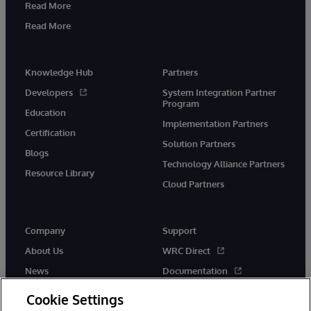
Read More
Read More
Knowledge Hub
Partners
Developers
System Integration Partner
Program
Education
Implementation Partners
Certification
Solution Partners
Blogs
Technology Alliance Partners
Resource Library
Cloud Partners
Company
Support
About Us
WRC Direct
News
Documentation
Events
Product Alerts & Advisories
Cookie Settings
Careers